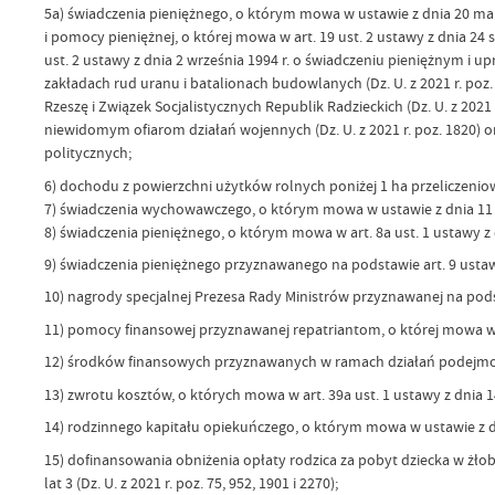
5a) świadczenia pieniężnego, o którym mowa w ustawie z dnia 20 mar
i pomocy pieniężnej, o której mowa w art. 19 ust. 2 ustawy z dnia 24 
ust. 2 ustawy z dnia 2 września 1994 r. o świadczeniu pieniężnym 
zakładach rud uranu i batalionach budowlanych (Dz. U. z 2021 r. poz
Rzeszę i Związek Socjalistycznych Republik Radzieckich (Dz. U. z 2021
niewidomym ofiarom działań wojennych (Dz. U. z 2021 r. poz. 1820) 
politycznych;
6) dochodu z powierzchni użytków rolnych poniżej 1 ha przeliczenio
7) świadczenia wychowawczego, o którym mowa w ustawie z dnia 11 lut
8) świadczenia pieniężnego, o którym mowa w art. 8a ust. 1 ustawy z dn
9) świadczenia pieniężnego przyznawanego na podstawie art. 9 ustawy
10) nagrody specjalnej Prezesa Rady Ministrów przyznawanej na podstawi
11) pomocy finansowej przyznawanej repatriantom, o której mowa w usta
12) środków finansowych przyznawanych w ramach działań podejmow
13) zwrotu kosztów, o których mowa w art. 39a ust. 1 ustawy z dnia 14
14) rodzinnego kapitału opiekuńczego, o którym mowa w ustawie z dni
15) dofinansowania obniżenia opłaty rodzica za pobyt dziecka w żłob
lat 3 (Dz. U. z 2021 r. poz. 75, 952, 1901 i 2270);