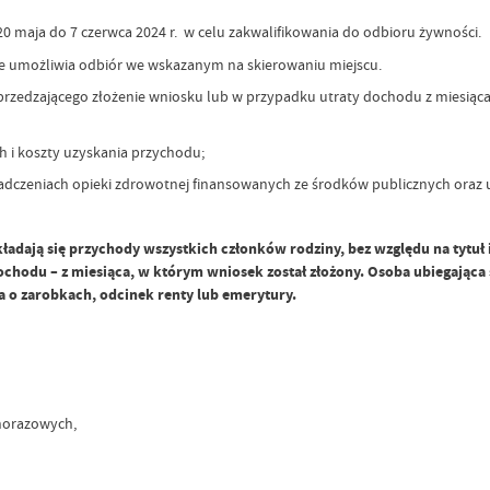
0 maja do 7 czerwca 2024 r. w celu zakwalifikowania do odbioru żywności.
óre umożliwia odbiór we wskazanym na skierowaniu miejscu.
edzającego złożenie wniosku lub w przypadku utraty dochodu z miesiąca, w
 i koszty uzyskania przychodu;
iadczeniach opieki zdrowotnej finansowanych ze środków publicznych oraz
adają się przychody wszystkich członków rodziny, bez względu na tytuł 
ochodu – z miesiąca, w którym wniosek został złożony. Osoba ubiegając
 o zarobkach, odcinek renty lub emerytury.
dnorazowych,