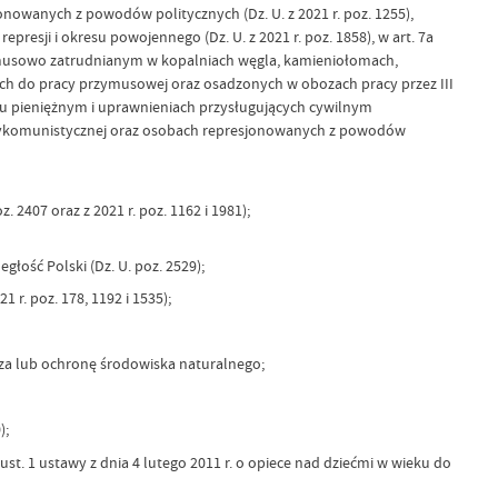
nowanych z powodów politycznych (Dz. U. z 2021 r. poz. 1255),
presji i okresu powojennego (Dz. U. z 2021 r. poz. 1858), w art. 7a
rzymusowo zatrudnianym w kopalniach węgla, kamieniołomach,
anych do pracy przymusowej oraz osadzonych w obozach pracy przez III
czeniu pieniężnym i uprawnieniach przysługujących cywilnym
i antykomunistycznej oraz osobach represjonowanych z powodów
2407 oraz z 2021 r. poz. 1162 i 1981);
łość Polski (Dz. U. poz. 2529);
 r. poz. 178, 1192 i 1535);
za lub ochronę środowiska naturalnego;
);
st. 1 ustawy z dnia 4 lutego 2011 r. o opiece nad dziećmi w wieku do