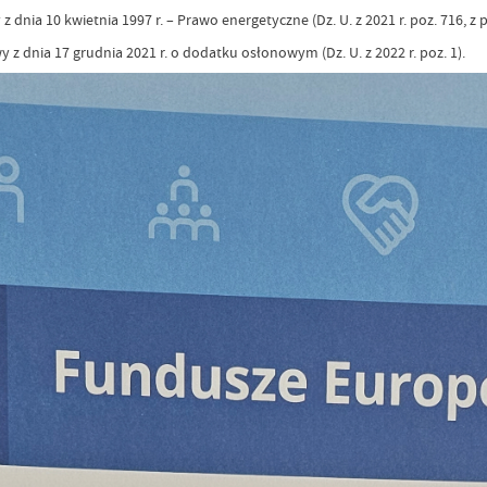
nia 10 kwietnia 1997 r. – Prawo energetyczne (Dz. U. z 2021 r. poz. 716, z p
z dnia 17 grudnia 2021 r. o dodatku osłonowym (Dz. U. z 2022 r. poz. 1).