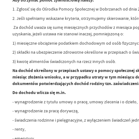
Aby otrzymać pomoc żywnościową należy:
1. Zgłosić się do Ośrodka Pomocy Społecznej w Dobrzanach od dnia 2
2. Jeśli spełniamy wskazane kryteria, otrzymujemy skierowanie, kt
Za dochód uważa się sumę miesięcznych przychodów z miesiąca poprz
uzyskania, jeżeli ustawa nie stanowi inaczej, pomniejszoną o:
1) miesięczne obciążenie podatkiem dochodowym od osób fizycznych
2) składki na ubezpieczenie zdrowotne określone w przepisach o św
3) kwotę alimentów świadczonych na rzecz innych osób.
Na dochód określony w przepisach ustawy o pomocy społecznej skł
miesiąc złożenia wniosku, a w przypadku utraty w tym miesiącu d
dokumentów potwierdzających dochód rodziny tzn. zaświadczenia
Do dochodu wlicza się m.in.
- wynagrodzenie z tytułu umowy o pracę, umowy zlecenia i o dzieło,
- wynagrodzenie za pracę dorywczą,
- świadczenia rodzinne i pielęgnacyjne, z wyłączeniem świadczeń je
- renty,
- emerytury,