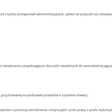
e z tytułu postępowań administracyjnych, spłata rat pożyczki czy ubezpiec
. o świadczeniu uzupełniającym dla osób niezdolnych do samodzielnej egzyste
, przyznawanej na podstawie przepisów o systemie oświaty;
episów o promocji zatrudnienia i instytucjach rynku pracy z tytułu wykony