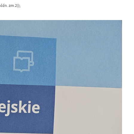
óźn. zm.2));