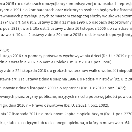
ca 2015 r. o działaczach opozycji antykomunistycznej oraz osobach represjo
stycznia 1991 r. o kombatantach oraz niektórych osobach będących ofiarami re
i uprawnieniach przysługujących żołnierzom zastępczej służby wojskowej p
. 1774), w art. 5a ust. 2 ustawy z dnia 31 maja 1996 r. o osobach deportow
 r. poz. 1818), w art. 10a ust. 2 ustawy z dnia 16 listopada 2006 r. o świad
oraz w art. 10 ust. 2 ustawy z dnia 20 marca 2015 r. o działaczach opozycj
wego;
ego 2016 r. o pomocy państwa w wychowywaniu dzieci (Dz. U. z 2019 r. poz. 
ia 7 września 2007 r. o Karcie Polaka (Dz. U. z 2019 r. poz. 1598);
 z dnia 22 listopada 2018 r. o grobach weteranów walk o wolność i niepodleg
e art. 31a ustawy z dnia 8 sierpnia 1996 r. o Radzie Ministrów (Dz. U. z 2021
wie z dnia 9 listopada 2000 r. o repatriacji (Dz. U. z 2019 r. poz. 1472);
anych przez organy publiczne, mających na celu poprawę jakości powietr
 grudnia 2016 r. – Prawo oświatowe (Dz. U. z 2021 r. poz. 1082);
a 17 listopada 2021 r. o rodzinnym kapitale opiekuńczym (Dz. U. poz. 2270
ku, klubie dziecięcym lub u dziennego opiekuna, o którym mowa w art. 64c u